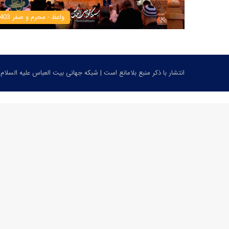
واعظ - محرم و صفر 1403
انتشار با ذکر منبع بلامانع است | شبکه جهانی بیت العباس علیه السلام