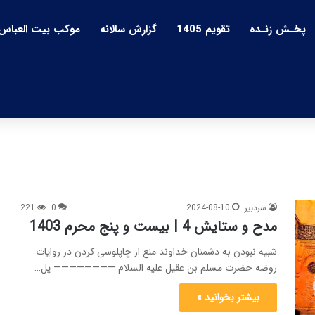
پخـش زنـده
تقویم 1405
گزارش سالانه
موکب بیت العباس
سردبیر
2024-08-10
0
221
مدح و ستایش 4 | بیست و پنج محرم 1403
شبیه نبودن به دشمنان خداوند منع از چاپلوسی کردن در روایات
روضه حضرت مسلم بن عقیل علیه السلام ———————— پل…
بیشتر بخوانید »