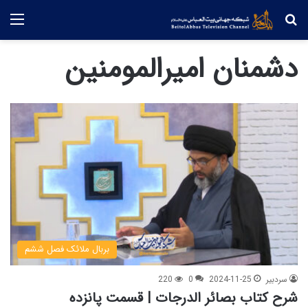
جستجو
منو
دشمنان امیرالمومنین
بربال ملائک فصل ششم
سردبیر
2024-11-25
0
220
شرح کتاب بصائر الدرجات | قسمت پانزده