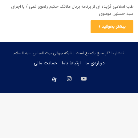
طب اسلامی گزیده ای از برنامه بربال ملائک حکیم رضوی قمی / با اجرای
سید حسنین موسوی
بیشتر بخوانید »
انتشار با ذکر منبع بلامانع است | شبکه جهانی بیت العباس علیه السلام
درباره‌ی ما
ارتباط باما
حمایت مالی
یوتیوب
اینستاگرام
aparat