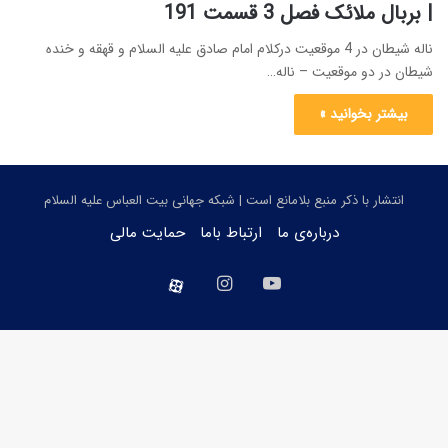
| بربال ملائک فصل 3 قسمت 191
ناله شیطان در 4 موقعیت درکلام امام صادق علیه السلام و قهقه و خنده
شیطان در دو موقعیت – ناله…
بیشتر بخوانید »
انتشار با ذکر منبع بلامانع است | شبکه جهانی بیت العباس علیه السلام
درباره‌ی ما
ارتباط باما
حمایت مالی
یوتیوب
اینستاگرام
aparat