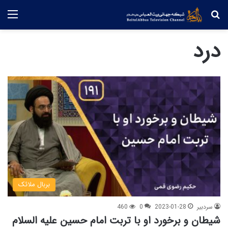
جستجو
منو
درد
بربال ملائک
سردبیر
2023-01-28
0
460
شیطان و برخورد او با تربت امام حسین علیه السلام