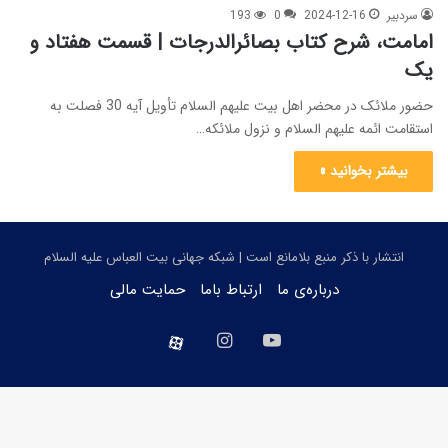
سردبیر
2024-12-16
0
193
امامت، شرح کتاب بصائرالدرجات | قسمت هفتاد و
یک
حضور ملائک در محضر اهل بیت علیهم السلام تأویل آیه 30 فصلت به
استقامت ائمه علیهم السلام و نزول ملائکه…
بیشتر بخوانید »
انتشار با ذکر منبع بلامانع است | شبکه جهانی بیت العباس علیه السلام
درباره‌ی ما
ارتباط باما
حمایت مالی
یوتیوب
اینستاگرام
aparat