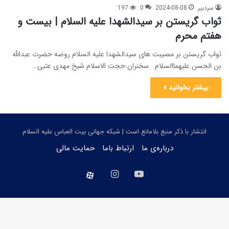
سردبیر
2024-08-08
0
197
ثواب گریستن بر سیدالشهدا علیه السلام | بیست و
هفتم محرم
ثواب گریستن بر مصیبت های سیدالشهدا علیه السلام روضه حضرت عبدالله
بن الحسن علیهماالسلام سخنران:حجت الاسلام شیخ مهدی عتبی…
بیشتر بخوانید »
انتشار با ذکر منبع بلامانع است | شبکه جهانی بیت العباس علیه السلام
درباره‌ی ما
ارتباط باما
حمایت مالی
یوتیوب
اینستاگرام
aparat