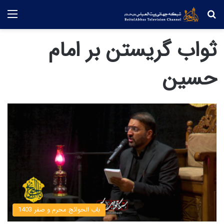
جستجو
منو
ثواب گریستن بر امام
حسین
باب الحوائج محرم و صفر 1403