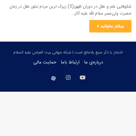
شکوفایی علم و عقل در دوران ظهور(3) زیرک ترین مردم تبلور عقل در زمان
حضرت ولی‌عصر سلام الله علیه آثار…
بیشتر بخوانید »
انتشار با ذکر منبع بلامانع است | شبکه جهانی بیت العباس علیه السلام
درباره‌ی ما
ارتباط باما
حمایت مالی
یوتیوب
اینستاگرام
aparat