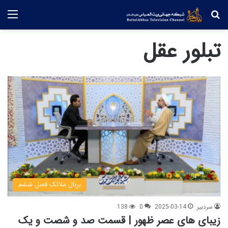
جستجو
منو
تبلور عقل
بربال ملائک فصل ششم
سردبیر
2025-03-14
0
138
زیبای های عصر ظهور | قسمت صد و شصت و یک