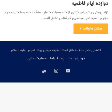
دوازده ایام فاطمیه
نژاد پرستی و تبعیض نژادی از خصوصیات خلفای سه‌گانه خصوصا خلیفه دوم
مجری : سید علی مرتضوی کارشناس :حاج قاسم…
بیشتر بخوانید »
انتشار با ذکر منبع بلامانع است | شبکه جهانی بیت العباس علیه السلام
درباره‌ی ما
ارتباط باما
حمایت مالی
یوتیوب
اینستاگرام
aparat