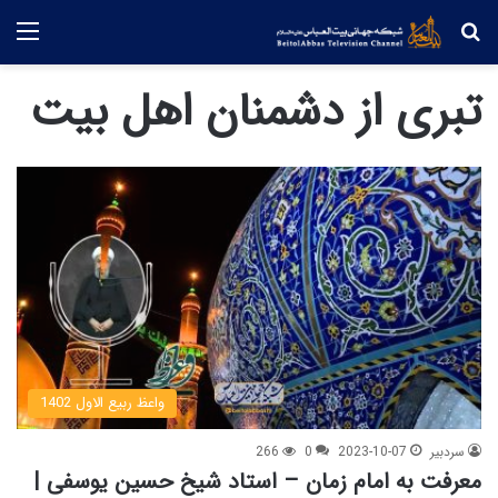
جستجو
منو
تبری از دشمنان اهل بیت
واعظ ربیع الاول 1402
سردبیر
2023-10-07
0
266
معرفت به امام زمان – استاد شیخ حسین یوسفی |