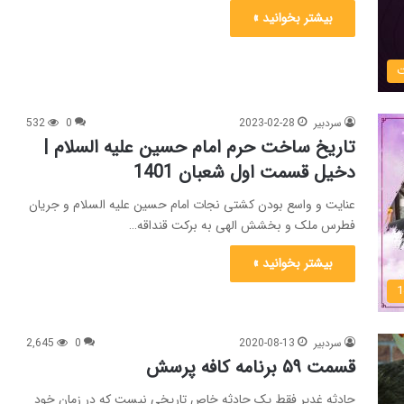
بیشتر بخوانید »
سردبیر
2023-02-28
0
532
تاریخ ساخت حرم امام حسین علیه السلام |
دخیل قسمت اول شعبان 1401
عنایت و واسع بودن کشتی نجات امام حسین علیه السلام و جریان
فطرس ملک و بخشش الهی به برکت قنداقه…
بیشتر بخوانید »
سردبیر
2020-08-13
0
2,645
قسمت ۵۹ برنامه کافه پرسش
حادثه غدیر فقط یک حادثه خاص تاریخی نیست که در زمان خود