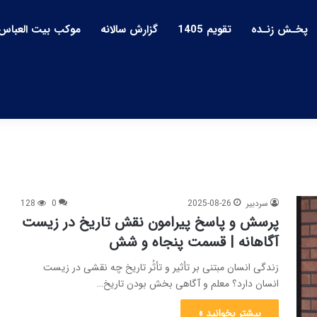
پخـش زنـده
تقویم 1405
گزارش سالانه
موکب بیت العباس
سردبیر
2025-08-26
0
128
پرسش و پاسخ پیرامون نقش تاریخ در زیست
آگاهانه | قسمت پنجاه و شش
زندگی انسان مبتنی بر تأثیر و تأثُر تاریخ چه نقشی در زیست
انسان دارد؟ معلم و آگاهی بخش بودن تاریخ…
بیشتر بخوانید »