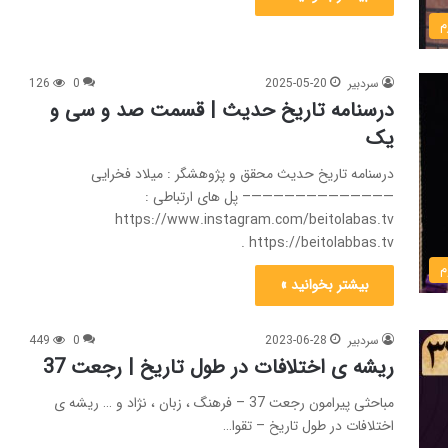
م
سردبیر
2025-05-20
0
126
درسنامه تاریخ حدیث | قسمت صد و سی و
یک
درسنامه تاریخ حدیث محقق و پژوهشگر : میلاد فخرایی
—————————————– پل های ارتباطی :
https://www.instagram.com/beitolabas.tv
https://beitolabbas.tv .
م
بیشتر بخوانید »
سردبیر
2023-06-28
0
449
ریشه ی اختلافات در طول تاریخ | رجعت 37
مباحثی پیرامون رجعت 37 – فرهنگ ، زبان ، نژاد و … ریشه ی
اختلافات در طول تاریخ – تقوا…