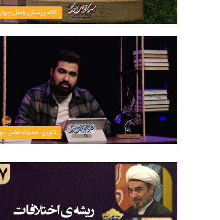
کافه پرسش فصل چهار
تئوری حدیث فصل دو