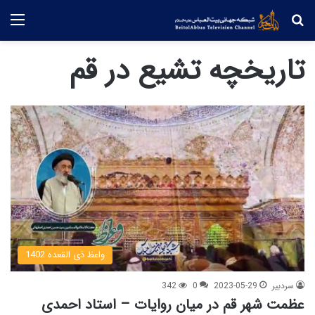
جستجو
منو
تاریخچه تشیع در قم
واعظ ذی القعده 1402
سردبیر
2023-05-29
0
342
عظمت شهر قم در میان روایات – استاد احمدی