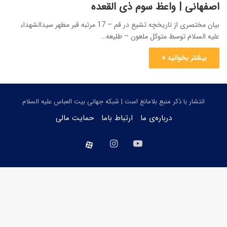
اصفهانی | واعظ سوم ذی القعده
بیان مختصری از تاریخچه تشیع در قم – 17 مرتبه قبر مطهر سیدالشهداء
علیه السلام توسط متوکل ملعون – طلیعه…
بیشتر بخوانید »
انتشار با ذکر منبع بلامانع است | شبکه جهانی بیت العباس علیه السلام
درباره‌ی ما
ارتباط باما
حمایت مالی
یوتیوب
اینستاگرام
aparat