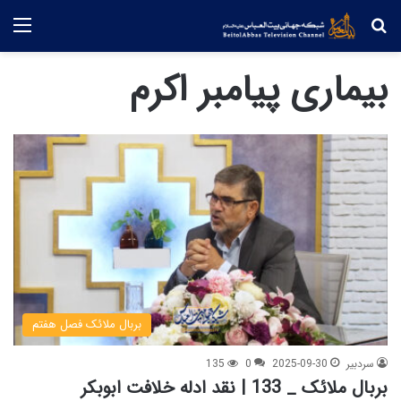
جستجو
منو
بیماری پیامبر اکرم
بربال ملائک فصل هفتم
سردبیر
2025-09-30
0
135
بربال ملائک _ 133 | نقد ادله خلافت ابوبکر