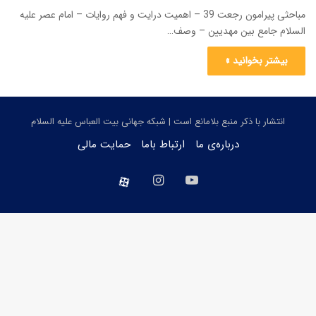
مباحثی پیرامون رجعت 39 – اهمیت درایت و فهم روایات – امام عصر علیه
السلام جامع بین مهدیین – وصف…
بیشتر بخوانید »
انتشار با ذکر منبع بلامانع است | شبکه جهانی بیت العباس علیه السلام
درباره‌ی ما
ارتباط باما
حمایت مالی
یوتیوب
اینستاگرام
aparat