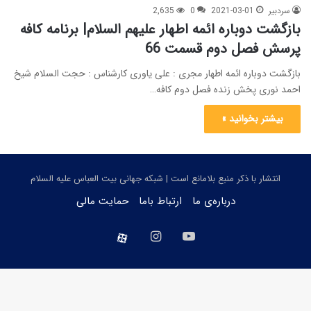
سردبیر
2021-03-01
0
2,635
بازگشت دوباره ائمه اطهار علیهم السلام| برنامه کافه
پرسش فصل دوم قسمت 66
بازگشت دوباره ائمه اطهار مجری : علی یاوری کارشناس : حجت السلام شیخ
احمد نوری پخش زنده فصل دوم کافه…
بیشتر بخوانید »
انتشار با ذکر منبع بلامانع است | شبکه جهانی بیت العباس علیه السلام
درباره‌ی ما
ارتباط باما
حمایت مالی
یوتیوب
اینستاگرام
aparat