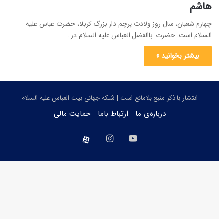
هاشم
چهارم شعبان، سال روز ولادت پرچم دار بزرگ کربلا، حضرت عباس علیه
السلام است. حضرت اباالفضل العباس علیه السلام در…
بیشتر بخوانید »
انتشار با ذکر منبع بلامانع است | شبکه جهانی بیت العباس علیه السلام
درباره‌ی ما
ارتباط باما
حمایت مالی
یوتیوب
اینستاگرام
aparat