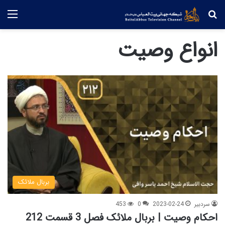
جستجو
منو
انواع وصیت
بربال ملائک
سردبیر
2023-02-24
0
453
احکام وصیت | بربال ملائک فصل 3 قسمت 212