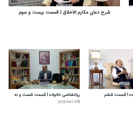
ک
ا
شرح دعای مکارم الاخلاق | قسمت بیست و سوم
ر
م
ا
ل
ا
خ
ل
ا
ق
|
ق
س
م
اده | قسمت ششم
روانشناسی خانواده | قسمت شصت و نه
ت
2025-04-14
ب
ی
س
ت
و