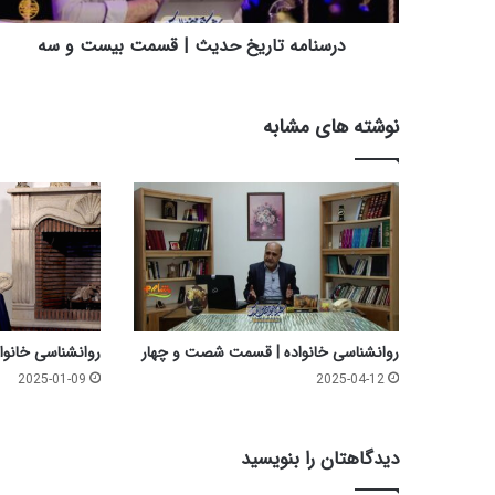
ا
ر
درسنامه تاریخ حدیث | قسمت بیست و سه
ی
خ
ح
نوشته های مشابه
د
ی
ث
|
ق
س
م
ت
ب
ی
روانشناسی خانواده | قسمت شصت و چهار
روانشناسی خانو
س
2025-01-09
2025-04-12
ت
و
س
دیدگاهتان را بنویسید
ه