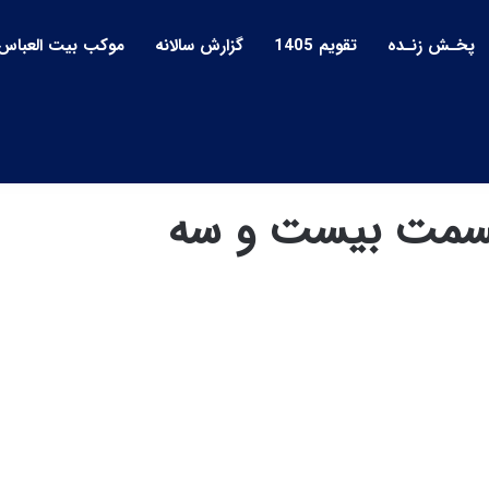
پخـش زنـده
تقویم 1405
گزارش سالانه
موکب بیت العباس
 قسمت بیست و سه