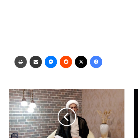
فیس بوک
X
‫رددیت
پیام رسان
اشتراک گذاری از طریق ایمیل
چاپ
ش
ر
ح
د
ع
ا
ی
م