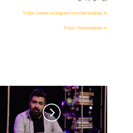
https://www.instagram.com/beitolabas.tv
https://beitolabbas.tv
.
د
ر
س
ن
ا
م
ه
ت