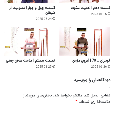
م
ن
قسمت دهم | اهمیت سکوت
قسمت چهل و چهار | مصونیت از
ش
شیطان
2025-01-15
ی
2025-05-24
ن
گوهران _ 70 | آبروی مؤمن
قسمت بیستم | مذمت سخن چینی
2025-01-25
2025-06-26
دیدگاهتان را بنویسید
نشانی ایمیل شما منتشر نخواهد شد.
بخش‌های موردنیاز
علامت‌گذاری شده‌اند
*
د