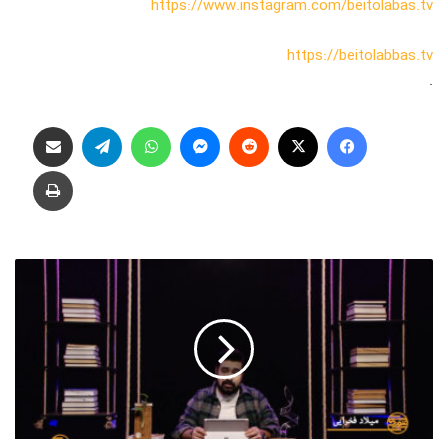
https://www.instagram.com/beitolabas.tv
https://beitolabbas.tv
.
فیس بوک
X
‫رددیت
پیام رسان
واتس آپ
تلگرام
اشتراک گذاری از طریق ایمیل
چاپ
ت
ئ
و
ر
ی
_
1
6
0