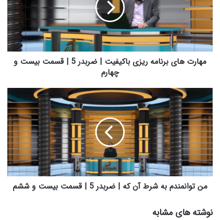
ت
ه
ا
ی
ب
ر
مهارت های برنامه ریزی باکیفیت | ضربدر 5 | قسمت بیست و
ن
چهارم
ا
م
م
ه
ن
ر
ت
ی
و
ز
ا
ی
ن
ب
م
ا
ن
ک
د
ی
م
من توانمندم به شرط آن که | ضربدر 5 | قسمت بیست و ششم
ف
ب
ی
ه
نوشته های مشابه
ت
ش