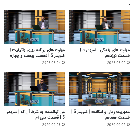
|
ر
ض
ط
ر
آ
ب
ن
د
ک
ر
ه
5
|
|
ض
مهارت های زندگی | ضربدر 5 |
مهارت های برنامه ریزی باکیفیت |
ق
ر
قسمت نوزدهم
ضربدر 5 | قسمت بیست و چهارم
س
ب
2026-06-04
2026-06-03
م
د
ت
ر
ب
5
ی
|
س
ق
ت
س
و
م
چ
ت
مدیریت زمان و امکانات | ضربدر 5 |
من توانمندم به شرط آن که | ضربدر
ه
ب
قسمت هفدهم
5 | قسمت سی ام
ا
ی
2026-06-08
2026-06-02
ر
س