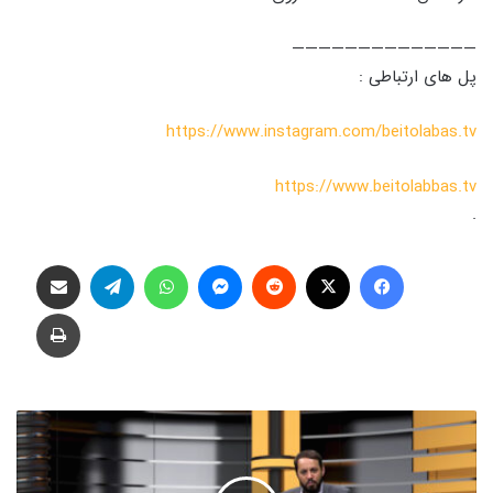
——————————————
پل های ارتباطی :
https://www.instagram.com/beitolabas.tv
https://www.beitolabbas.tv
.
فیس بوک
X
‫رددیت
پیام رسان
واتس آپ
تلگرام
اشتراک گذاری از طریق ایمیل
چاپ
م
ه
ا
ر