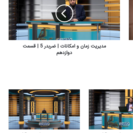
ی
ر
ی
ت
ز
م
ا
ن
مدیریت زمان و امکانات | ضربدر 5 | قسمت
و
دوازدهم
ا
م
ک
ا
ن
ا
ت
|
ض
ر
ب
د