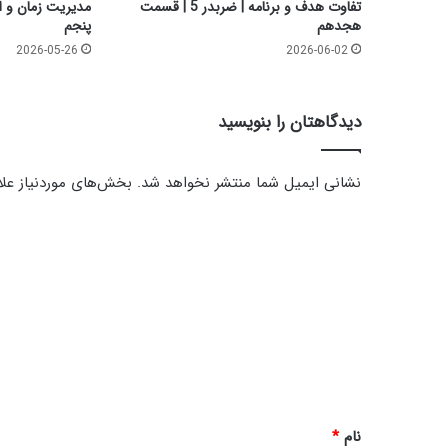
ت
تفاوت هدف و برنامه | ضربدر 5 | قسمت
|
هجدهم
پنجم
گ
2026-05-26
2026-06-02
و
ه
ر
دیدگاهتان را بنویسید
ا
ن
_
نشانی ایمیل شما منتشر نخواهد شد.
بخش‌های موردنیاز علا
1
2
د
5
ی
د
گ
ا
ه
*
نام
*