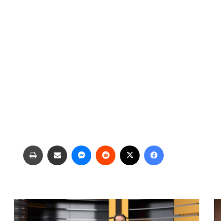
فیس بوک
X
‫رددیت
پیام رسان
اشتراک گذاری از طریق ایمیل
چاپ
م
د