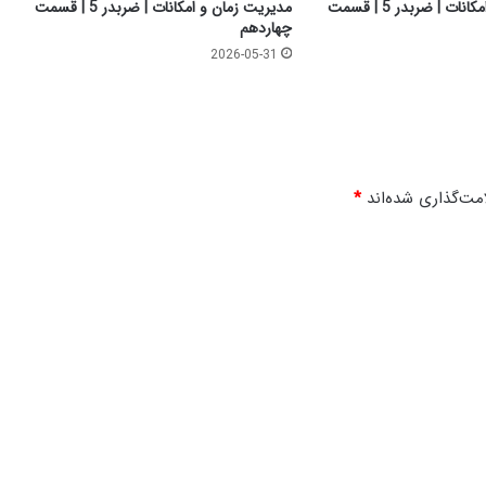
ر
مدیریت زمان و امکانات | ضربدر 5 | قسمت
مدیریت زمان و امکانات | ضربدر 5 | قسمت
5
چهاردهم
|
2026-05-31
ق
س
م
ت
د
و
مت‌گذاری شده‌اند
*
ا
ز
د
ه
م