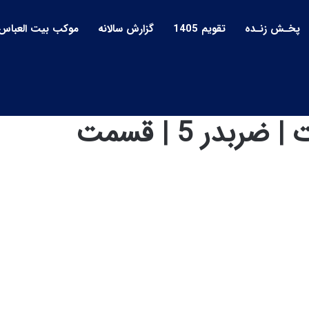
پخـش زنـده
تقویم 1405
گزارش سالانه
موکب بیت العباس
مدیریت زمان و امکانات | ضربدر 5 | قسمت