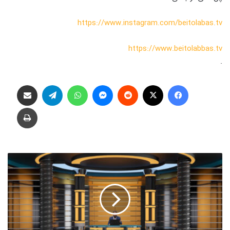
https://www.instagram.com/beitolabas.tv
https://www.beitolabbas.tv
.
فیس بوک
X
‫رددیت
پیام رسان
واتس آپ
تلگرام
اشتراک گذاری از طریق ایمیل
چاپ
م
د
ی
ر
ی
ت
ز