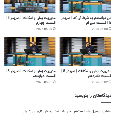
ت
ت
|
ه
ض
ش
ر
من توانمندم به شرط آن که | ضربدر
مدیریت زمان و امکانات | ضربدر 5 |
ت
ب
5 | قسمت سی ام
قسمت چهارم
م
د
2026-05-26
2026-06-08
ر
5
|
ق
س
م
ت
د
مدیریت زمان و امکانات | ضربدر 5 |
مدیریت زمان و امکانات | ضربدر 5 |
ه
قسمت شانزدهم
قسمت دوازدهم
م
2026-05-31
2026-06-02
دیدگاهتان را بنویسید
نشانی ایمیل شما منتشر نخواهد شد.
بخش‌های موردنیاز