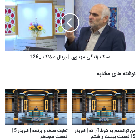
م
ب
ک
ک
ا
ز
ن
ن
ا
د
ت
گ
|
ی
ض
م
ر
ه
سبک زندگی مهدوی | بربال ملائک _126
ب
د
د
و
نوشته های مشابه
ر
ی
5
|
|
ب
ق
ر
س
ب
م
ا
ت
ل
پ
م
ن
ل
من توانمندم به شرط آن که | ضربدر
تفاوت هدف و برنامه | ضربدر 5 |
ج
ا
5 | قسمت بیست و ششم
قسمت هجدهم