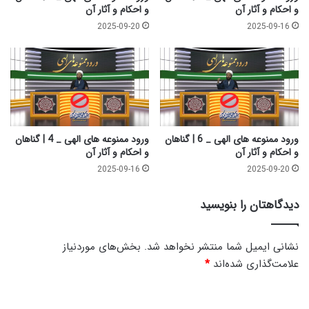
و
ن
و احکام و آثار آن
و احکام و آثار آن
آ
ا
2025-09-20
2025-09-16
ث
ه
ا
ا
ر
ن
آ
و
ن
ا
ح
ک
ا
ورود ممنوعه های الهی _ 6 | گناهان
ورود ممنوعه های الهی _ 4 | گناهان
م
و احکام و آثار آن
و احکام و آثار آن
و
2025-09-16
2025-09-20
آ
ث
دیدگاهتان را بنویسید
ا
ر
آ
نشانی ایمیل شما منتشر نخواهد شد.
بخش‌های موردنیاز
ن
علامت‌گذاری شده‌اند
*
د