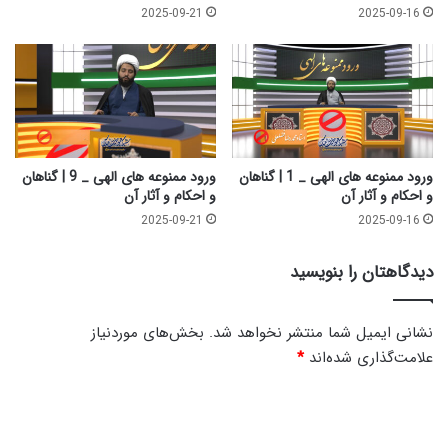
آ
ا
2025-09-21
2025-09-16
ث
ه
ا
ا
ر
ن
آ
و
ن
ا
ح
ک
ا
ورود ممنوعه های الهی _ 1 | گناهان
ورود ممنوعه های الهی _ 9 | گناهان
م
و احکام و آثار آن
و احکام و آثار آن
و
2025-09-21
2025-09-16
آ
ث
دیدگاهتان را بنویسید
ا
ر
آ
نشانی ایمیل شما منتشر نخواهد شد.
بخش‌های موردنیاز
ن
علامت‌گذاری شده‌اند
*
د
ی