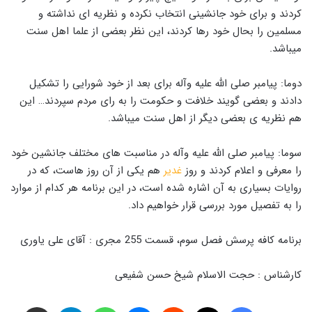
کردند و برای خود جانشینی انتخاب نکرده و نظریه ای نداشته و
مسلمین را بحال خود رها کردند، این نظر بعضی از علما اهل سنت
میباشد.
دوما: پیامبر صلی الله علیه وآله برای بعد از خود شورایی را تشکیل
دادند و بعضی گویند خلافت و حکومت را به رای مردم سپردند… این
هم نظریه ی بعضی دیگر از اهل سنت میباشد.
سوما: پیامبر صلی الله علیه وآله در مناسبت های مختلف جانشین خود
را معرفی و اعلام کردند و روز
غدیر
هم یکی از آن روز هاست، که در
روایات بسیاری به آن اشاره شده است، در این برنامه هر کدام از موارد
را به تفصیل مورد بررسی قرار خواهیم داد.
برنامه کافه پرسش فصل سوم، قسمت 255 مجری : آقای علی یاوری
کارشناس : حجت الاسلام شیخ حسن شفیعی
فیس بوک
X
‫رددیت
پیام رسان
واتس آپ
تلگرام
اشتراک گذاری از طریق ایمیل