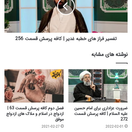
امام
خطبه
موسی
غدیر
ابن
|
جعفر
کافه
پرسش
قسمت
256
تفسیر فراز های خطبه غدیر | کافه پرسش قسمت 256
نوشته های مشابه
ضرورت عزاداری برای امام حسین
فصل دوم کافه پرسش قسمت 63 |
علیه السلام | کافه پرسش قسمت
ازدواج در اسلام و ملاک های ازدواج
272
موفق
2021-02-27
2022-02-01