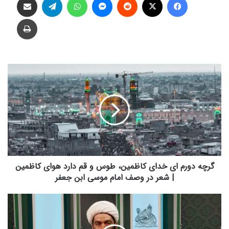
چاپ
گرچه
دورم
ای
خدای
کاظمین،
طوس
و
قم
دارد
هوای
گرچه دورم ای خدای کاظمین، طوس و قم دارد هوای کاظمین
کاظمین
| شعر در وصف امام موسی ابن جعفر
|
شعر
تفسیر
در
فراز
وصف
های