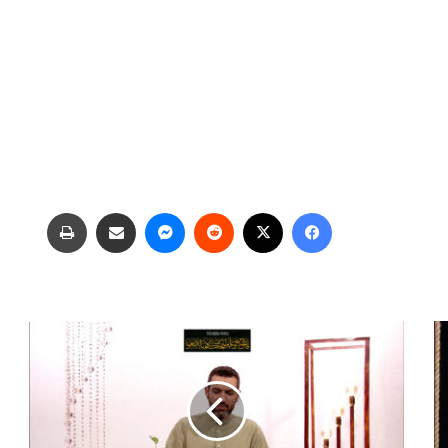
فیس بوک
X
‫رددیت
پیام رسان
اشتراک گذاری از طریق ایمیل
چاپ
گ
و
ه
ر
ا
ن