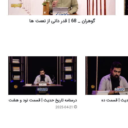
_
6
8
|
گوهران _ 68 | قدر دانی از نعمت ها
ق
د
ر
د
ا
ن
ی
ا
ز
ن
ع
م
ت
حدیث | قسمت ده
درسنامه تاریخ حدیث | قسمت نود و هشت
ه
2025-04-21
ا