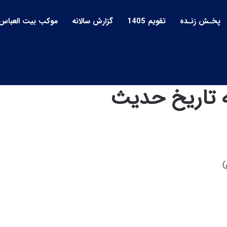
پخـش زنـده
تقویم 1405
گزارش سالانه
موکب بیت العباس
)