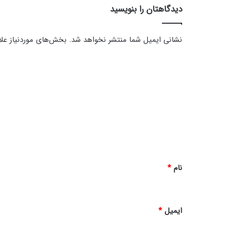
ا
دیدگاهتان را بنویسید
ه
و
ن
نشانی ایمیل شما منتشر نخواهد شد.
بخش‌های موردنیاز علا
ه
د
ی
د
گ
ا
ه
*
نام
*
ایمیل
*