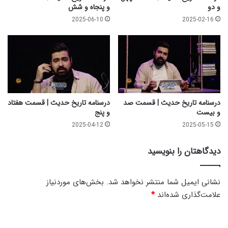
م
و دو
و پنجاه و شش
ل
2025-06-10
2025-02-16
ت
و
ح
ی
د
و
ن
ب
درسنامه تاریخ حدیث | قسمت صد
درسنامه تاریخ حدیث | قسمت هفتاد
و
و بیست
و پنج
ت
2025-04-12
2025-05-15
دیدگاهتان را بنویسید
نشانی ایمیل شما منتشر نخواهد شد.
بخش‌های موردنیاز
علامت‌گذاری شده‌اند
*
د