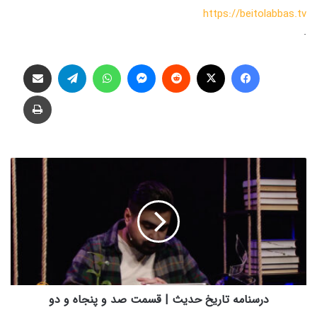
https://beitolabbas.tv
.
فیس بوک
X
‫رددیت
پیام رسان
واتس آپ
تلگرام
اشتراک گذاری از طریق ایمیل
چاپ
د
ر
س
ن
ا
م
ه
ت
ا
ر
درسنامه تاریخ حدیث | قسمت صد و پنجاه و دو
ی