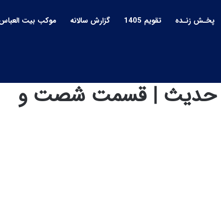
پخـش زنـده
تقویم 1405
گزارش سالانه
موکب بیت العباس
یخ حدیث | قسمت شصت و