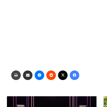
فیس بوک
X
‫رددیت
پیام رسان
اشتراک گذاری از طریق ایمیل
چاپ
د
ر