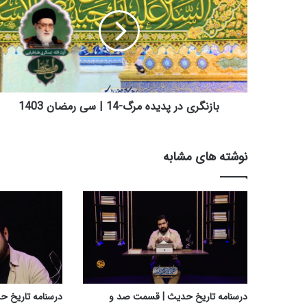
ز
ن
گ
ر
ی
د
ر
پ
بازنگری در پدیده مرگ-14 | سی رمضان 1403
د
ی
د
نوشته های مشابه
ه
م
ر
گ
-
1
4
|
س
ی
درسنامه تاریخ حدیث | قسمت صد و
درسنامه تاریخ ح