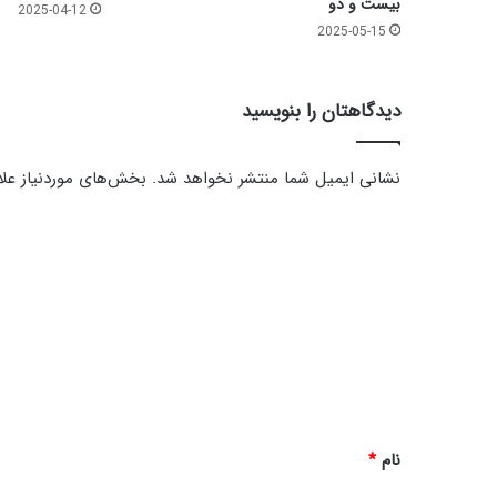
ر
بیست و دو
2025-04-12
م
2025-05-15
ض
ا
ن
دیدگاهتان را بنویسید
1
4
0
نشانی ایمیل شما منتشر نخواهد شد.
بخش‌های موردنیاز علا
3
د
ی
د
گ
ا
ه
*
نام
*