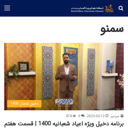
جستجو
منو
سمنو
دخیل شعبان 1400
سردبیر
2023-02-13
0
474
برنامه دخیل ویژه اعیاد شعبانیه 1400 | قسمت هفتم