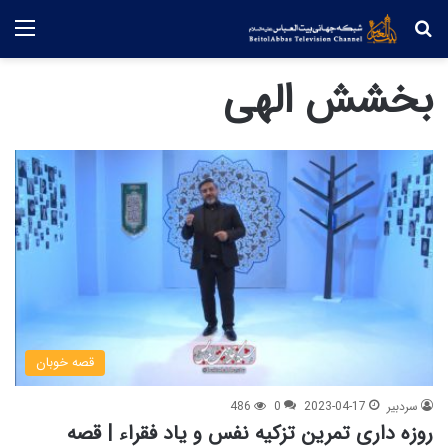
جستجو
منو
بخشش الهی
قصه خوبان
سردبیر
2023-04-17
0
486
روزه داری تمرین تزکیه نفس و یاد فقراء | قصه