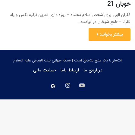
خوبان 21
غفران الهی برای شخص سلام دهنده – روزه داری تمرین تزکیه نفس و یاد
فقراء – طمع شیطان در قیامت…
بیشتر بخوانید »
انتشار با ذکر منبع بلامانع است | شبکه جهانی بیت العباس علیه السلام
درباره‌ی ما
ارتباط باما
حمایت مالی
یوتیوب
اینستاگرام
aparat