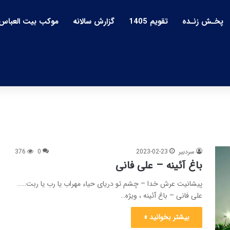
پخـش زنـده
تقویم 1405
گزارش سالانه
موکب بیت العباس
سردبیر
2023-02-23
0
376
باغ آئینه – علی فانی
پیشانیت عرش خدا – چشم تو دریای حیاء مهراب یا رب یا ربت……
علی فانی – باغ آئینه ، ویژه…
بیشتر بخوانید »