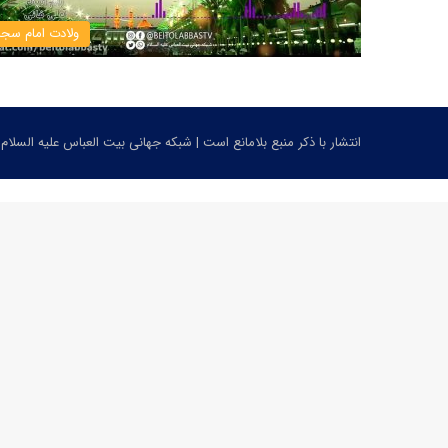
ولادت امام سجا
انتشار با ذکر منبع بلامانع است | شبکه جهانی بیت العباس علیه السلام