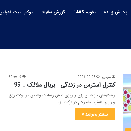
پخـش زنـده
تقویم 1405
گزارش سالانه
موکب بیت العباس
سردبیر
2026-02-05
0
60
کنترل استرس در زندگی | بربال ملائک _ 99
راهکارهای باز شدن رزق و روزی نقش رضایت والدین در برکت رزق
و روزی نقش صله رحم در برکت رزق…
بیشتر بخوانید »