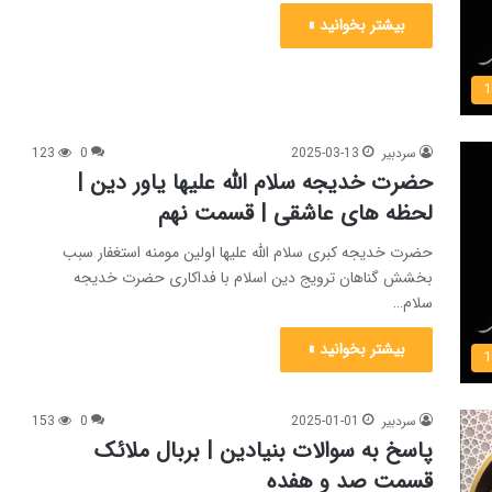
بیشتر بخوانید »
سردبیر
2025-03-13
0
123
حضرت خدیجه سلام الله علیها یاور دین |
لحظه های عاشقی | قسمت نهم
حضرت خدیجه کبری سلام الله علیها اولین مومنه استغفار سبب
بخشش گناهان ترویج دین اسلام با فداکاری حضرت خدیجه
سلام…
بیشتر بخوانید »
سردبیر
2025-01-01
0
153
پاسخ به سوالات بنیادین | بربال ملائک
قسمت صد و هفده