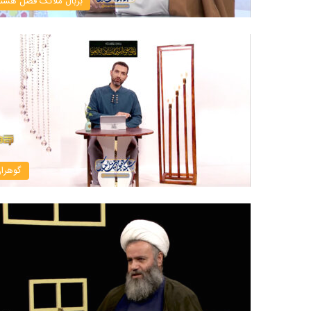
بربال ملائک فصل هشت
گوهرا