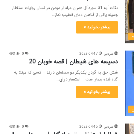
نکات آیه 31 سوره آل عمران مراد از مومن در لسان روایات استغفار
وسیله پاکی از گناهان دعای تعقیب نماز…
بیشتر بخوانید »
م
سردبیر
2023-04-17
0
493
دسیسه های شیطان | قصه خوبان 20
شش حق به گردن یکدیگر دو مسلمان دارند – کسی که مبتلا به
گناه شده بیمار است – استغفار دوای…
بیشتر بخوانید »
ن
سردبیر
2023-04-15
0
438