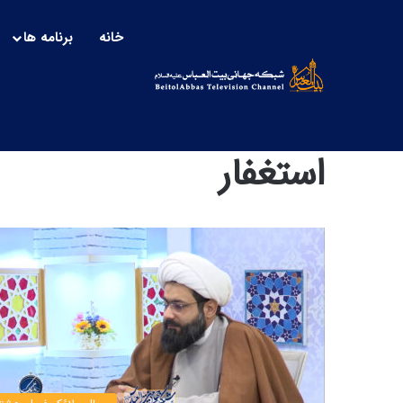
خانه
برنامه ها
استغفار