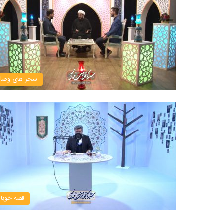
سحر های وصا
قصه خوبا