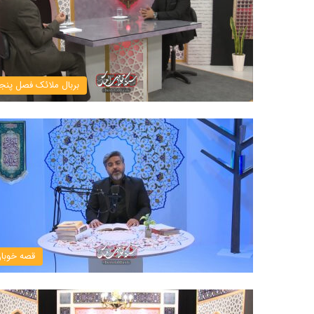
بربال ملائک فصل پنج
قصه خوبا