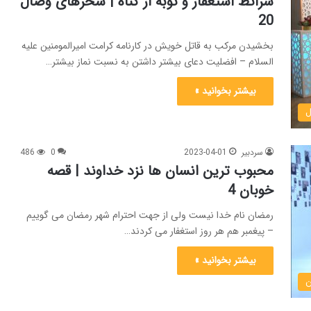
شرائط استغفار و توبه از گناه | سحرهای وصال
20
بخشیدن مرکب به قاتل خویش در کارنامه کرامت امیرالمومنین علیه
السلام – افضلیت دعای بیشتر داشتن به نسبت نماز بیشتر…
بیشتر بخوانید »
ل
سردبیر
2023-04-01
0
486
محبوب ترین انسان ها نزد خداوند | قصه
خوبان 4
رمضان نام خدا نیست ولی از جهت احترام شهر رمضان می گوییم
– پیغمبر هم هر روز استغفار می کردند…
بیشتر بخوانید »
ن