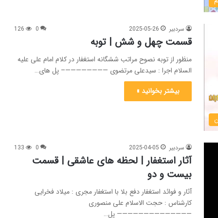
م
سردبیر
2025-05-26
0
126
قسمت چهل و شش | توبه
منظور از توبه نصوح مراتب ششگانه استغفار در کلام امام علی علیه
السلام اجرا : سیدعلی مرتضوی ————————– پل های…
بیشتر بخوانید »
ن
سردبیر
2025-04-05
0
133
آثار استغفار | لحظه های عاشقی | قسمت
بیست و دو
آثار و فوائد استغفار دفع بلا با استغفار مجری : میلاد فخرایی
کارشناس : حجت الاسلام علی منصوری
—————————————— پل…