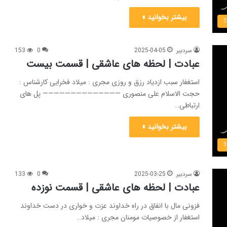
بیشتر بخوانید »
سردبیر
2025-04-05
0
153
عبادت | لحظه های عاشقی | قسمت بیست
استغفار سبب ازدیاد رزق و روزی مجری : میلاد فخرایی کارشناس :
حجت الاسلام علی منصوری —————————————— پل های
ارتباطی…
بیشتر بخوانید »
سردبیر
2025-03-25
0
133
عبادت | لحظه های عاشقی | قسمت نوزده
فزونی مال با انفاق در راه خداوند عزت و خواری در دست خداوند
استغفار از خصوصیات مومنان مجری : میلاد…