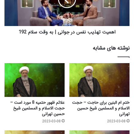
ت
ز
ت
ع
ه
ص
ذ
ر
ی
ا
ب
اهمیت تهذیب نفس در جوانی | به وقت سلام 192
م
ن
ا
ف
نوشته های مشابه
م
س
ک
د
ا
ر
ظ
ج
م
و
-
ا
ح
ن
ج
ی
ت
|
ختم ام البنین برای حاجت – حجت
علائم ظهور حتمیه 8 مورد است –
ا
ب
الاسلام و المسلمین شیخ حسین
حجت الاسلام و المسلمین شیخ
ل
ه
تهرانی
حسین تهرانی
ا
و
2023-03-08
2023-03-08
س
ق
ل
ت