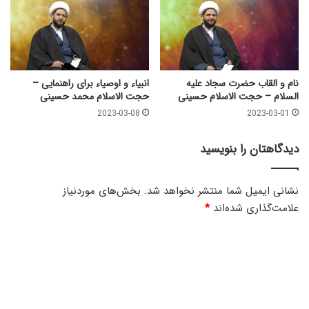
ا
س
م
ل
ح
ا
س
م
ن
1
ی
9
نام و القاب حضرت سجاد علیه
انبیاء و اوصیاء برای راهنمایی –
السلام – حجت الاسلام حسینی
حجت الاسلام محمد حسینی
2
2023-03-08
2023-03-01
دیدگاهتان را بنویسید
نشانی ایمیل شما منتشر نخواهد شد.
بخش‌های موردنیاز
علامت‌گذاری شده‌اند
*
د
ی
د
گ