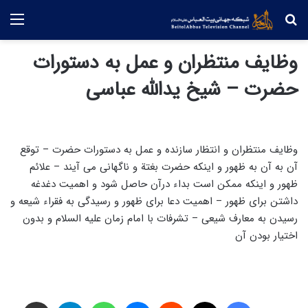
جستجو
منو
وظایف منتظران و عمل به دستورات
حضرت – شیخ یدالله عباسی
وظایف منتظران و انتظار سازنده و عمل به دستورات حضرت – توقع
آن به آن به ظهور و اینکه حضرت بغتة و ناگهانی می آیند – علائم
ظهور و اینکه ممکن است بداء درآن حاصل شود و اهمیت دغدغه
داشتن برای ظهور – اهمیت دعا برای ظهور و رسیدگی به فقراء شیعه و
رسیدن به معارف شیعی – تشرفات با امام زمان علیه السلام و بدون
اختیار بودن آن
فیس بوک
X
‫رددیت
پیام رسان
واتس آپ
تلگرام
اشتراک گذاری از طریق ایمیل