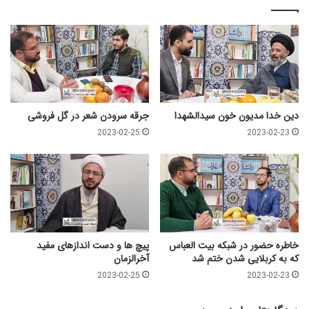
ا
م
ح
س
ی
ن
ع
ل
دین خدا مدیون خون سیدالشهدا
جرقه سرودن شعر در گل فروشی
ی
2023-02-25
2023-02-23
ه
ا
ل
س
ل
ا
م
|
خاطره حضور در شبکه بیت العباس
پیچ ها و دست اندازهای مفید
س
که به کربلایی شدن ختم شد
آخرالزمان
ی
2023-02-25
2023-02-23
د
م