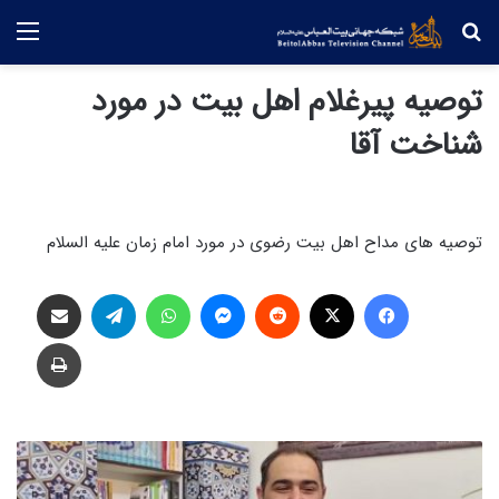
جستجو
منو
توصیه پیرغلام اهل بیت در مورد
شناخت آقا
توصیه های مداح اهل بیت رضوی در مورد امام زمان علیه السلام
فیس بوک
X
‫رددیت
پیام رسان
واتس آپ
تلگرام
اشتراک گذاری از طریق ایمیل
چاپ
ش
ع
ر