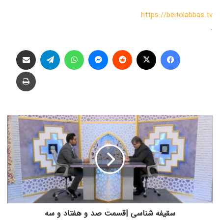
https://beitolabbas.tv
.
فیس بوک
X
‫رددیت
پیام رسان
واتس آپ
تلگرام
اشتراک گذاری از طریق ایمیل
چاپ
س
ق
ی
ف
ه
ش
ن
ا
س
ی
سقیفه شناسی |قسمت صد و هفتاد و سه