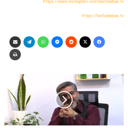
https://www.instagram.com/beitolabas.tv
https://beitolabbas.tv
.
فیس بوک
X
‫رددیت
پیام رسان
واتس آپ
تلگرام
اشتراک گذاری از طریق ایمیل
چاپ
ق
ص
ه
خ
و
ب
ا
ن
|