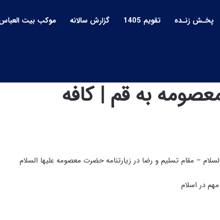
پخـش زنـده
تقویم 1405
گزارش سالانه
موکب بیت العباس
ومه به قم | کافه
سلام – مقام تسلیم و رضا در زیارتنامه حضرت معصومه علیها السلام
هم در اسلام