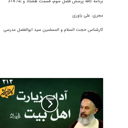
برنامه کافه پرسش فصل سوم، قسمت هشتاد و نه/ 314
مجری: علی یاوری
کارشناس حجت السلام و المسلمین سید ابوالفضل مدرسی
آداب
زیارت
اهل
بیت
|
کافه
پرسش
313