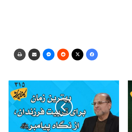
فیس بوک
X
‫رددیت
پیام رسان
اشتراک گذاری از طریق ایمیل
چاپ
بهترین
زمان
برای
تربیت
فرزندان،
از
نگاه
پیامبر