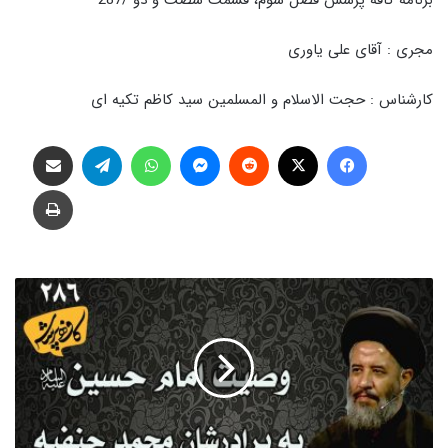
مجری : آقای علی یاوری
کارشناس : حجت الاسلام و المسلمین سید کاظم تکیه ای
فیس بوک
X
‫رددیت
پیام رسان
واتس آپ
تلگرام
اشتراک گذاری از طریق ایمیل
چاپ
وصیت
امام
حسین
به
برادرشان
محمد
حنفیه
|