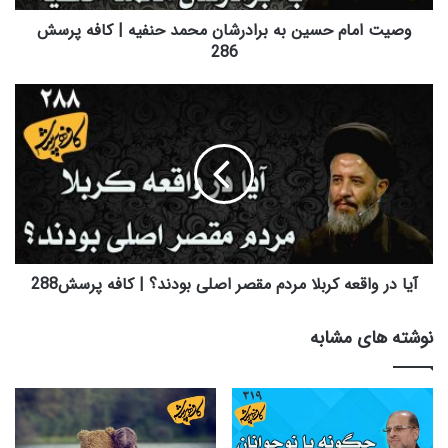
کافه
پرسش
وصیت امام حسین به برادرشان محمد حنفیه | کافه پرسش
286
286
آیا
در
واقعه
کربلا
مردم
مقصر
اصلی
بودند؟
|
کافه
آیا در واقعه کربلا مردم مقصر اصلی بودند؟ | کافه پرسش288
پرسش288
نوشته های مشابه