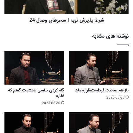
ر
ر
ا
ش
ن
ت
ش
و
شرط پذیرش توبه | سحرهای وصال 24
ن
ب
ا
ه
نوشته های مشابه
خ
|
ت
س
ن
ح
د
ر
ه
ا
ی
و
ص
باز هم صحبت فرداست،قراره ماها
گنه کردی بیا،می بخشمت گفتم که
ا
غفارم
2023-03-30
ل
2023-03-30
2
4