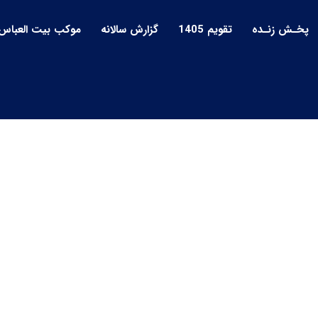
پخـش زنـده
تقویم 1405
گزارش سالانه
موکب بیت العباس