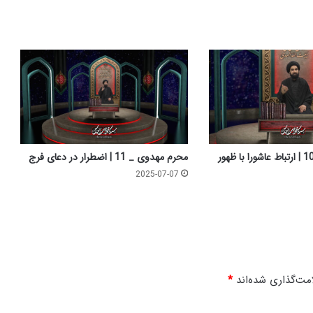
م
ن
ت
ق
م
ع
ا
ش
و
ر
ا
محرم مهدوی _ 11 | اضطرار در دعای فرج
2025-07-07
مت‌گذاری شده‌اند
*