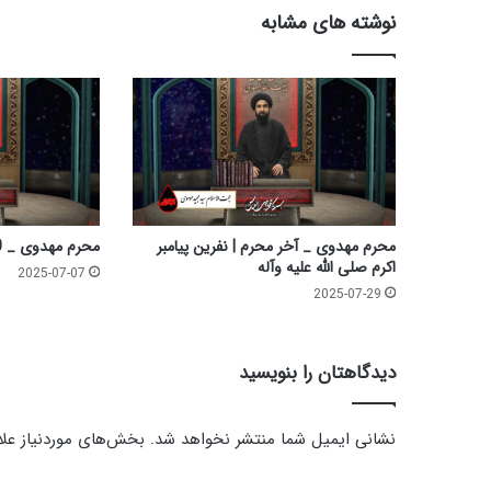
ی
نوشته های مشابه
ا
ر
ا
ن
ا
م
ا
م
ح
س
محرم مهدوی _ آخر محرم | نفرین پیامبر
محرم مهدوی _ 10 | ارتباط عاشورا با ظهور
ی
اکرم صلی الله علیه وآله
2025-07-07
ن
2025-07-29
ع
ل
ی
دیدگاهتان را بنویسید
ه
ا
ل
نشانی ایمیل شما منتشر نخواهد شد.
بخش‌های موردنیاز علا
س
ل
د