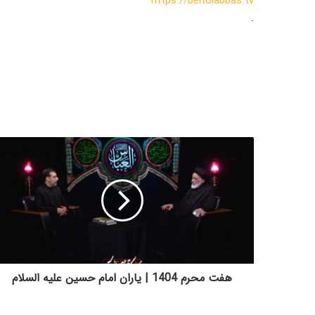
https://beitolabbas.tv
.
ه
ف
ت
م
ح
ر
م
1
4
0
هفت محرم 1404 | یاران امام حسین علیه السلام
4
|