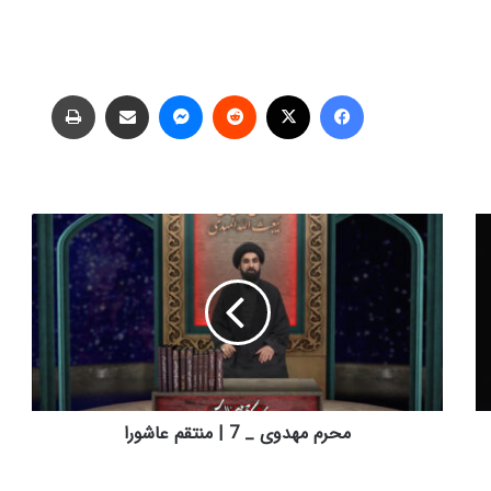
فیس بوک
X
‫رددیت
پیام رسان
اشتراک گذاری از طریق ایمیل
چاپ
م
ح
ر
م
م
ه
د
و
ی
_
محرم مهدوی _ 7 | منتقم عاشورا
7
|