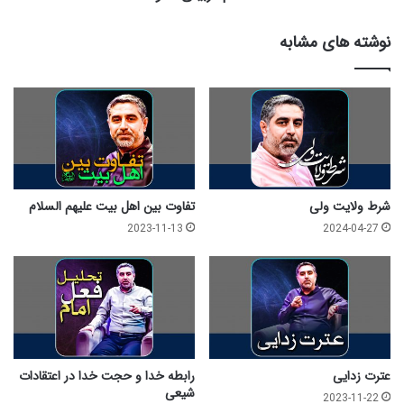
ا
ل
نوشته های مشابه
گ
و
شرط ولایت ولی
تفاوت بین اهل بیت علیهم السلام
2023-11-13
2024-04-27
عترت زدایی
رابطه خدا و حجت خدا در اعتقادات
شیعی
2023-11-22