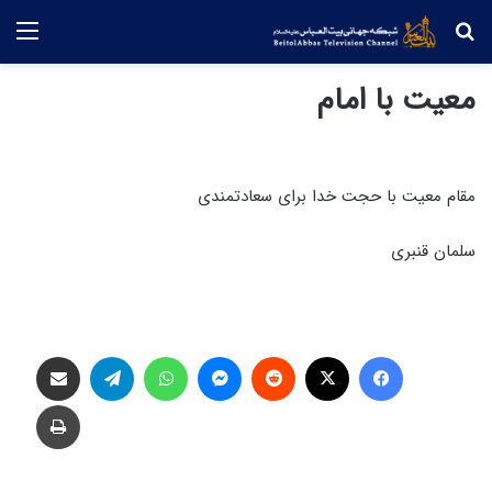
جستجو
منو
معیت با امام
مقام معیت با حجت خدا برای سعادتمندی
سلمان قنبری
فیس بوک
X
‫رددیت
پیام رسان
واتس آپ
تلگرام
اشتراک گذاری از طریق ایمیل
چاپ