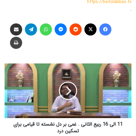
https://beitolabbas.tv
.
فیس بوک
X
‫رددیت
پیام رسان
واتس آپ
تلگرام
اشتراک گذاری از طریق ایمیل
چاپ
1
1
ا
ل
ی
1
6
ر
ب
ی
11 الی 16 ربیع الثانی . غمی بر دل نشسته تا قیامی برای
ع
تسکین درد