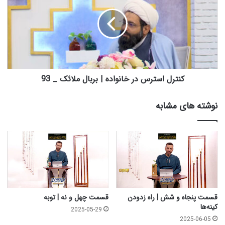
ا
ت
ر
ر
ه
ل
ا
ا
ی
س
م
ت
د
ر
ا
س
کنترل استرس در خانواده | بربال ملائک _ 93
و
د
م
ر
نوشته های مشابه
و
خ
م
ا
س
ن
ت
و
م
ا
ر
د
|
ه
گ
|
و
ب
قسمت پنجاه و شش | راه زدودن
قسمت چهل و نه | توبه
ه
ر
کینه‌ها
2025-05-29
ر
ب
2025-06-05