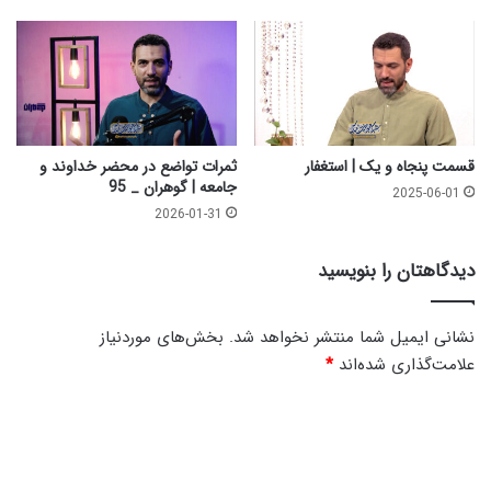
ا
ا
ن
ل
_
م
9
ل
7
ا
ئ
ک
_
قسمت پنجاه و یک | استغفار
ثمرات تواضع در محضر خداوند و
9
جامعه | گوهران _ 95
2025-06-01
3
2026-01-31
دیدگاهتان را بنویسید
نشانی ایمیل شما منتشر نخواهد شد.
بخش‌های موردنیاز
علامت‌گذاری شده‌اند
*
د
ی
د