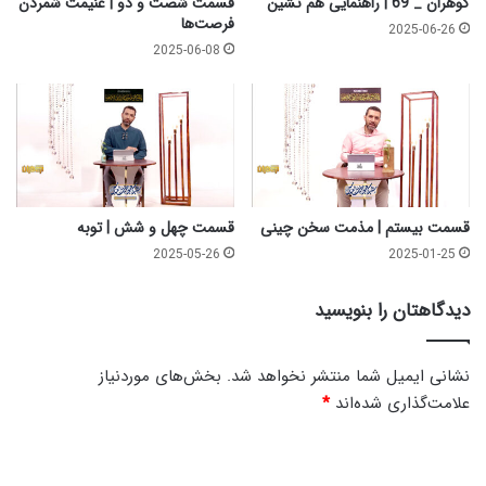
گوهران _ 69 | راهنمایی هم نشین
قسمت شصت و دو | غنیمت شمردن
م
فرصت‌ها
2025-06-26
ش
2025-06-08
ن
ا
س
ی
ح
ض
ر
ت
قسمت بیستم | مذمت سخن چینی
قسمت چهل و شش | توبه
ز
2025-05-26
2025-01-25
ی
ن
دیدگاهتان را بنویسید
ب
ک
ب
نشانی ایمیل شما منتشر نخواهد شد.
بخش‌های موردنیاز
ر
علامت‌گذاری شده‌اند
*
ی
س
د
ل
ا
ی