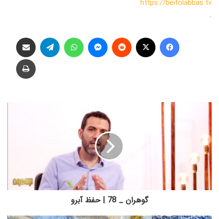
https://beitolabbas.tv
.
فیس بوک
X
‫رددیت
پیام رسان
واتس آپ
تلگرام
اشتراک گذاری از طریق ایمیل
چاپ
گ
و
ه
ر
ا
ن
_
7
8
|
گوهران _ 78 | حفظ آبرو
ح