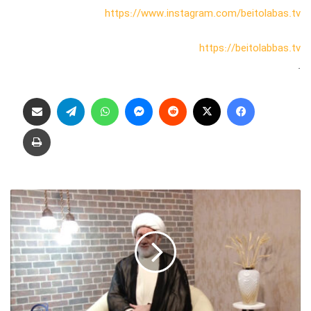
https://www.instagram.com/beitolabas.tv
https://beitolabbas.tv
.
فیس بوک
X
‫رددیت
پیام رسان
واتس آپ
تلگرام
اشتراک گذاری از طریق ایمیل
چاپ
ش
ر
ح
د
ع
ا
ی
م