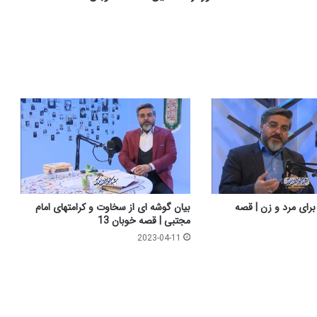
ق
ی
ن
|
ق
ص
ه
خ
و
ب
ا
ن
6
برای مرد و زن | قصه
بیان گوشه ای از سخاوت و کرامتهای امام
مجتبی | قصه خوبان 13
2023-04-11