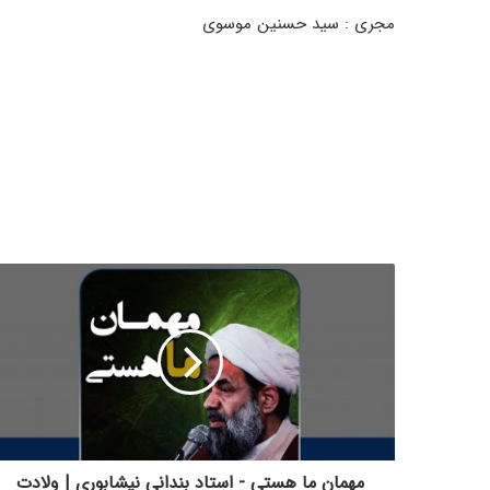
مجری : سید حسنین موسوی
م
ه
م
ا
ن
م
ا
ه
س
ت
مهمان ما هستی - استاد بندانی نیشابوری | ولادت