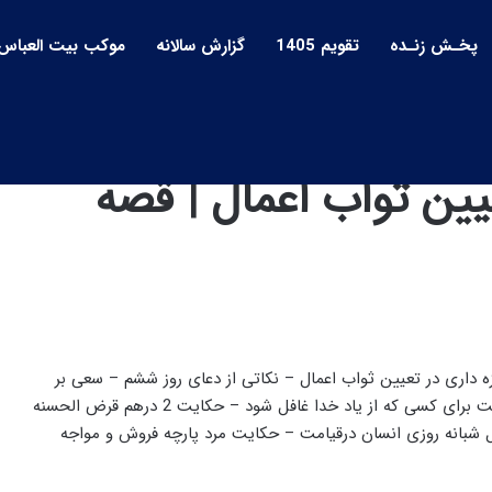
پخـش زنـده
تقویم 1405
گزارش سالانه
موکب بیت العباس
عیین ثواب اعمال | قصه
زه داری در تعیین ثواب اعمال – نکاتی از دعای روز ششم – سعی بر
یاد خدا بودن در مسیر زندگی و پرهیز از غفلت – تنگی معیشت برای کسی که از یاد خدا غافل شود – حکایت 2 درهم قرض الحسنه
مال شبانه روزی انسان درقیامت – حکایت مرد پارچه فروش و مواجه