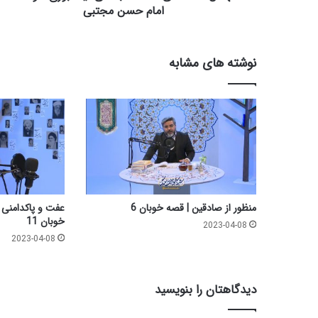
ی
امام حسن مجتبی
-
ا
س
نوشته های مشابه
ت
ا
د
ب
ن
د
ا
ن
ی
ن
منظور از صادقین | قصه خوبان 6
عفت و پاکدامنی 
ی
خوبان 11
2023-04-08
ش
2023-04-08
ا
ب
و
دیدگاهتان را بنویسید
ر
ی