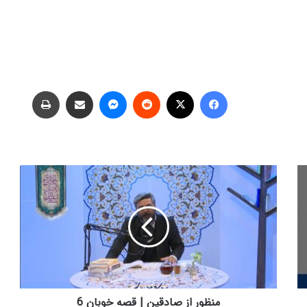
فیس بوک
X
‫رددیت
پیام رسان
اشتراک گذاری از طریق ایمیل
چاپ
م
ن
ظ
و
ر
ا
ز
ص
ا
د
منظور از صادقین | قصه خوبان 6