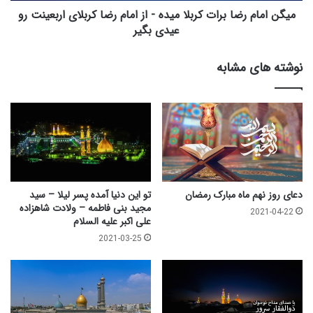
رضا
میگن امام رضا برات کربلا میده - از امام رضا کربلای اربعینت رو
کربلای
عیدی بگیر
اربعینت
رو
نوشته های مشابه
عیدی
بگیر
دعای روز نهم ماه مبارک رمضان
تو این دنیا آمده پسر لیلا – سید
مجید بنی فاطمه – ولادت شاهزاده
2021-04-22
علی اکبر علیه السلام
2021-03-25