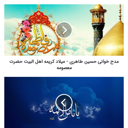
مدح
خوانی
حسین
طاهری
-
میلاد
کریمه
اهل
البیت
حضرت
مدح خوانی حسین طاهری - میلاد کریمه اهل البیت حضرت
معصومه
معصومه
میگن
امام
رضا
برات
کربلا
میده
-
از
امام