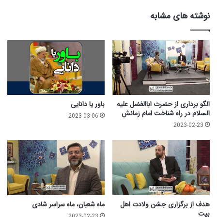
ا
نوشته های مشابه
م
ا
م
ا
م
س
ج
ا
د
الگو برداری از حضرت اباالفضل علیه
باور یا دانایی
-
السلام در راه شناخت امام زمانش
2023-03-06
ا
2023-02-23
س
ت
ا
د
ب
ن
د
ا
هدف از برگزاری جشن ولادت اهل
ماه شعبان، ماه سراسر شادی
ن
بیت
2023-02-23