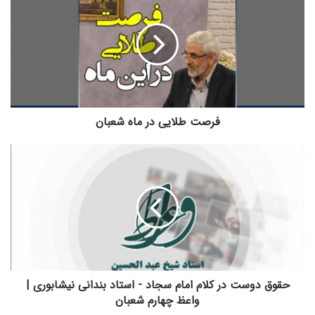
ر
ص
ت
ط
ل
ا
ی
ی
د
فرصت طلایی در ماه شعبان
ر
م
ح
ا
ق
ه
و
ش
ق
ع
د
ب
و
ا
س
ن
ت
د
ر
حقوق دوست در کلام امام سجاد - استاد بندانی نیشابوری |
ک
واعظ چهارم شعبان
ل