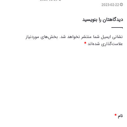
ی
2023-02-22
ن
ی
دیدگاهتان را بنویسید
ش
ا
ب
نشانی ایمیل شما منتشر نخواهد شد.
بخش‌های موردنیاز
و
علامت‌گذاری شده‌اند
*
ر
ی
د
|
و
ی
ا
د
ع
گ
ظ
چ
ا
ه
ه
ا
ر
*
م
نام
*
ش
ع