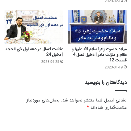
2023-02-14
ل
ق
س
س
ل
م
ا
ت
م
2
|
ب
ه
میلاد حضرت زهرا سلام الله علیها و
عظمت اعمال در دهه اول ذی الحجه
و
مقام و منزلت مادر | دخیل فصل 4
| دخیل 24
قسمت 12
ق
2023-06-25
ت
2023-01-19
س
ل
دیدگاهتان را بنویسید
ا
م
1
نشانی ایمیل شما منتشر نخواهد شد.
بخش‌های موردنیاز
7
علامت‌گذاری شده‌اند
*
2
د
ی