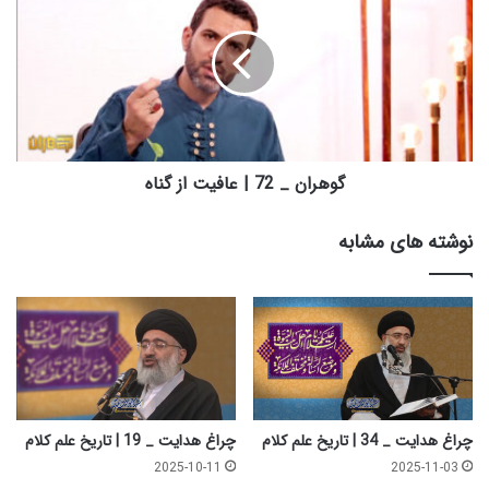
ت
ه
ا
ر
ر
ا
ی
ن
خ
_
ع
7
ل
2
م
|
گوهران _ 72 | عافیت از گناه
ک
ع
ل
ا
نوشته های مشابه
ا
ف
م
ی
ت
ا
ز
گ
ن
ا
ه
چراغ هدایت _ 34 | تاریخ علم کلام
چراغ هدایت _ 19 | تاریخ علم کلام
2025-10-11
2025-11-03